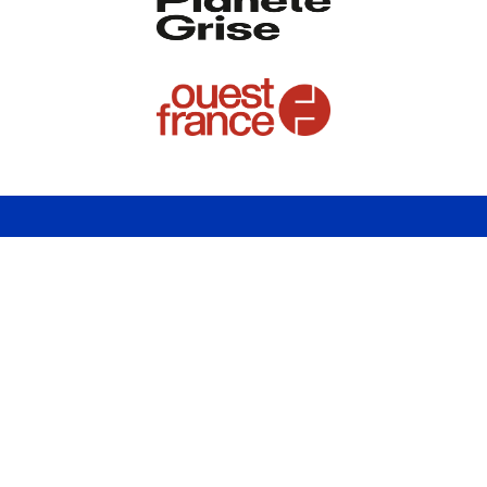
Unccas - Union Nationale des Centres Communaux
d'Action Sociale
Contact
congres@unccas.org
Unccas - 4 rue d'Athènes - 75009 Paris
www.unccas.org