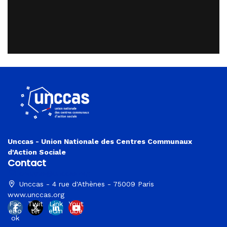
Unccas - Union Nationale des Centres Communaux
d'Action Sociale
Contact
congres@unccas.org
Unccas - 4 rue d'Athènes - 75009 Paris
www.unccas.org
Fac
Twit
Link
Yout
ebo
ter
edin
ube
ok