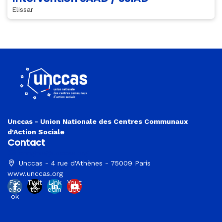
Elissar
Unccas - Union Nationale des Centres Communaux
d'Action Sociale
Contact
congres@unccas.org
Unccas - 4 rue d'Athènes - 75009 Paris
www.unccas.org
Fac
Twit
Link
Yout
ebo
ter
edin
ube
ok