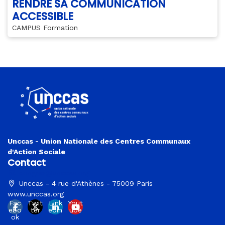
RENDRE SA COMMUNICATION
ACCESSIBLE
CAMPUS Formation
Unccas - Union Nationale des Centres Communaux
d'Action Sociale
Contact
congres@unccas.org
Unccas - 4 rue d'Athènes - 75009 Paris
www.unccas.org
Fac
Twit
Link
Yout
ebo
ter
edin
ube
ok