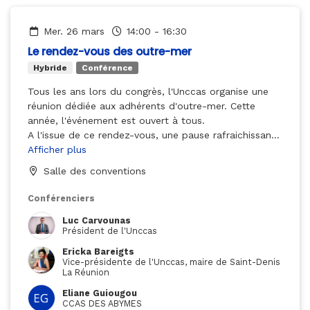
fera découvrir l’âme et l’histoire de la cité des Ducs.
Votre visite se poursuivra dans la Sainte-Chapelle du
château des Ducs, haut lieu de l’histoire de la Maison
mer. 26 mars
14:00
-
16:30
de Savoie et qui abrita le Saint Suaire. Attardez-vous
Le rendez-vous des outre-mer
sur ses magnifiques vitraux du XVIe siècle et les
Hybride
Conférence
peintures en trompe-l'œil qui ornent ses voûtes.
Le point de rendez-vous pour ces visites sera devant
Tous les ans lors du congrès, l'Unccas organise une
l’office de tourisme de Chambéry, au 5bis place du
réunion dédiée aux adhérents d'outre-mer.
Cette
Palais de Justice (en face du Musée des Beaux-Arts).
année, l'événement est ouvert à tous.
Cette visite vous est gracieusement offerte par
A l'issue de ce rendez-vous, une pause rafraichissante
l'office de tourisme de Chambéry Montagnes.
est prévue dans le village des partenaires.
Afficher plus
Salle des conventions
Conférenciers
Luc Carvounas
Président de l'Unccas
Ericka Bareigts
Vice-présidente de l'Unccas, maire de Saint-Denis
La Réunion
Eliane Guiougou
CCAS DES ABYMES