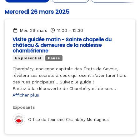
Mercredi 26 mars 2025
mer. 26 mars
11:00
-
12:30
Visite guidée matin - Sainte chapelle du
château & demeures de la noblesse
chambérienne
En présentiel
Pause
Chambéry, ancienne capitale des États de Savoie,
révèlera ses secrets à ceux qui osent s’aventurer hors
des rues principales... Suivez le guide !
Partez à la découverte de Chambéry et de son
histoire : explorez le quartier médiéval, les allées et
Afficher plus
monuments emblématiques, les façades colorées
Exposants
derrière lesquelles se cachent mille détails
pittoresques et trompe-l'œil du XIXème siècle, sans
Office de tourisme Chambéry Montagnes
oublier les hôtels particuliers, fermés au public, mais
auxquels seul votre guide peut vous donner accès.
Une plongée au cœur du centre historique qui vous