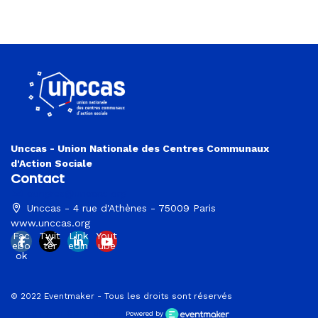
Unccas - Union Nationale des Centres Communaux
d'Action Sociale
Contact
congres@unccas.org
Unccas - 4 rue d'Athènes - 75009 Paris
www.unccas.org
Fac
Twit
Link
Yout
ebo
ter
edin
ube
ok
© 2022 Eventmaker - Tous les droits sont réservés
Manage your GDPR options
Powered by