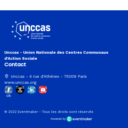
Unccas - Union Nationale des Centres Communaux
d'Action Sociale
Contact
congres@unccas.org
Unccas - 4 rue d'Athènes - 75009 Paris
www.unccas.org
Fac
Twit
Link
Yout
ebo
ter
edin
ube
ok
© 2022 Eventmaker - Tous les droits sont réservés
Manage your GDPR options
Powered by