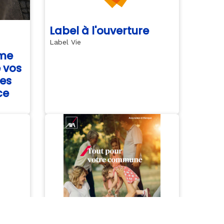
Label à l'ouverture
Label Vie
yme
e vos
des
ce