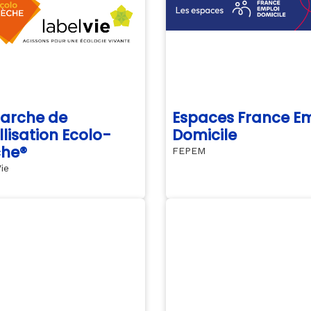
arche de
Espaces France Em
llisation Ecolo-
Domicile
che®
FEPEM
ie