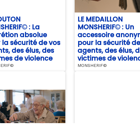
BOUTON
LE MEDAILLON
HERIF© : La
MONSHERIF© : Un
rétion absolue
accessoire anon
 la sécurité de vos
pour la sécurité d
ts, des élus, des
agents, des élus, 
imes de violence
victimes de violen
ERIF©
MONSHERIF©