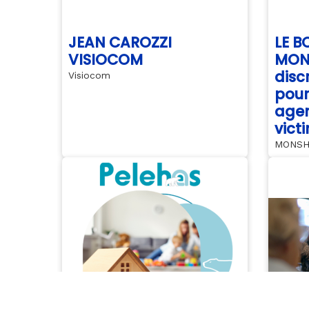
JEAN CAROZZI
LE 
VISIOCOM
MONS
disc
Visiocom
pour
agen
vict
MONSH